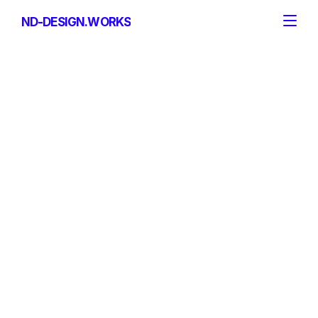
ND-DESIGN.WORKS
ND-DESIGN.WORKS
Email
mail@nd-design.works
Telefonnummer
+49 151 2021 1978
Addresse
ND-DESIGN.WORKS GmbH
Rhein-Wied-Str. 5
56587 Oberhonnefeld-Gierend