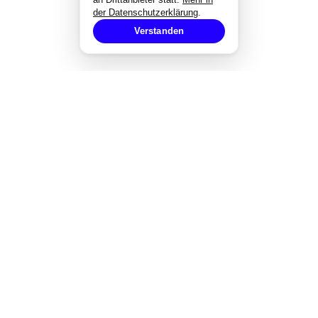
der Datenschutzerklärung
.
Verstanden
EXPERTISE
Strategisches Design
Corporate Design
Markenentwicklung
Redesign von Marken
Markendesign bei Fusionen
Designgutachten
Designmanagement
Styleguide-Entwicklung
Alle Expertise
→