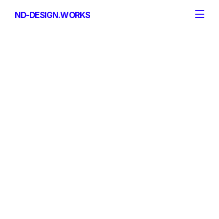
ND-DESIGN.WORKS
ND-DESIGN.WORKS
Mehr erfahren